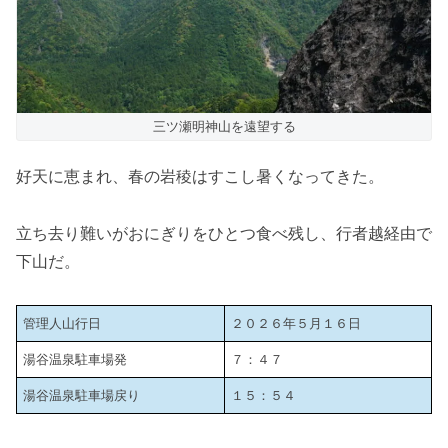
三ツ瀬明神山を遠望する
好天に恵まれ、春の岩稜はすこし暑くなってきた。
立ち去り難いがおにぎりをひとつ食べ残し、行者越経由で
下山だ。
管理人山行日
２０２６年５月１６日
湯谷温泉駐車場発
７：４７
湯谷温泉駐車場戻り
１５：５４