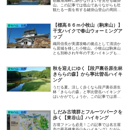
朝霧湖湖畔に静かな佇まいを見せる鍵掛
山。この記事では低山でありながらも壮
観たる一面を有する鍵掛山登山の周回ル
ートについて安心登山のポイントを紹介
しています。出かける前の調査と準備が
肝心！朝霧湖周辺の見どころについても
【標高８６ｍ小牧山（駒来山）】
愛知の山、自然
紹介しています。
干支ハイクで春山ウォーミングア
ップ
織田信長が美濃攻略の拠点として清須か
ら居城を移した小牧山。小牧山は駒来山
とも別称され午年の干支ハイキングも可
能です。山頂の小牧山歴史館からの眺望
は戦国武将達も見たであろう景色が広が
ります。春山ハイクの足慣らしにもぴっ
秋を迎えにゆく【段戸裏谷原生林
愛知の山、自然
たりの山です。
きららの森】から寧比曽岳ハイキ
ング
うだる夏。涼しく歩くなら段戸裏谷原生
林「きららの森」と寧比曽岳ハイキング
はいかがでしょうか。この記事では原生
林の散策路と展望の山、寧比曽岳ハイキ
ングコースの近況を詳細に紹介していま
す！
しだみ古墳群とフルーツパークを
愛知の山、自然
歩く【東谷山】ハイキング
古墳ファンも必見！この記事では名古屋
市の最高峰東谷山をハイキングしながら