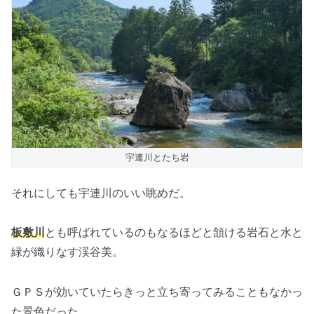
宇連川とたち岩
それにしても宇連川のいい眺めだ。
板敷川
とも呼ばれているのもなるほどと頷ける岩石と水と
緑が織りなす渓谷美。
ＧＰＳが効いていたらきっと立ち寄ってみることもなかっ
た景色だった。