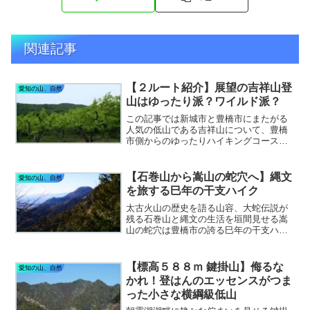
関連記事
【２ルート紹介】展望の吉祥山登
愛知の山、自然
山はゆったり派？ワイルド派？
この記事では新城市と豊橋市にまたがる
人気の低山である吉祥山について、豊橋
市側からのゆったりハイキングコースと
ちょっとワイルドな新城市側からのルー
トについて近況をご紹介しています。さ
あ、展望と森林浴の吉祥山に出かけてみ
【石巻山から嵩山の蛇穴へ】縄文
愛知の山、自然
よう。
を旅する巳年の干支ハイク
太古火山の歴史を語る山容、大蛇伝説が
残る石巻山と縄文の生活を垣間見せる嵩
山の蛇穴は豊橋市の誇る巳年の干支ハイ
キングの決定版です。この記事では青い
空と光る海、漆黒の空間が広がる自然歩
道ハイキングへご招待します。
【標高５８８ｍ 鍵掛山】侮るな
愛知の山、自然
かれ！登はんのエッセンスがつま
った小さな横綱級低山