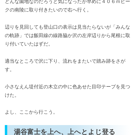
どんな園地なのだろうと気になったが早めに４０６ｍピー
クの南陵に取り付きたいので右へ行く。
辺りを見回しても登山口の表示は見当たらないが「みんな
の軌跡」では飯田線の線路脇か沢の左岸辺りから尾根に取
り付いていたはずだ。
適当なところで沢に下り、流れをまたいで踏み跡をさが
す。
小さなえん堤付近の木立の中に色あせた目印テープを見つ
けた。
よし、ここから行こう。
湯谷富士を上へ、上へとよじ登る