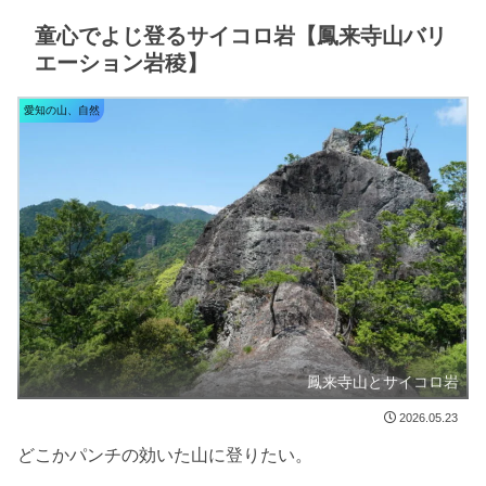
童心でよじ登るサイコロ岩【鳳来寺山バリ
エーション岩稜】
愛知の山、自然
鳳来寺山とサイコロ岩
2026.05.23
どこかパンチの効いた山に登りたい。