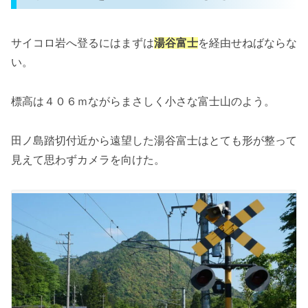
サイコロ岩へ登るにはまずは
湯谷富士
を経由せねばならな
い。
標高は４０６ｍながらまさしく小さな富士山のよう。
田ノ島踏切付近から遠望した湯谷富士はとても形が整って
見えて思わずカメラを向けた。