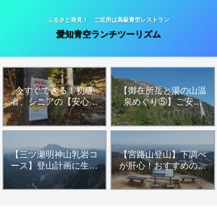
ふるさと発見！ ご近所は高級青空レストラン
愛知青空ランチツーリズム
今すぐできる！初級
【御在所岳と湯の山温
者、シニアの【安心・
泉めぐり⑤】ご安全
安全・健康登山】
に！「一ノ谷新道」フ
ィールドメモ
【三ツ瀬明神山乳岩コ
【宮路山登山】下調べ
ース】登山計画に生か
が肝心！おすすめの駐
す！参考にすべきハイ
車場アプローチルート
カー達の活動データ
とハイキングコースを
詳細解説します