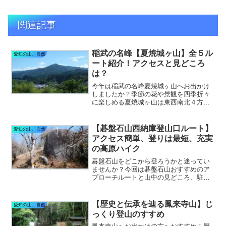
関連記事
稲武の名峰【夏焼城ヶ山】全５ル
愛知の山、自然
ート紹介！アクセスと見どころ
は？
今年は稲武の名峰夏焼城ヶ山へお出かけ
しましたか？季節の花や景観を四季折々
に楽しめる夏焼城ヶ山は東西南北４方向
から頂上を目指すことができる登山ルー
トが整備されています。各ルートのアク
セスと見どころをたっぷりと紹介しま
【碁盤石山西納庫登山口ルート】
愛知の山、自然
す。
アクセス簡単、登りは最短、充実
の高原ハイク
碁盤石山をどこから登ろうかと迷ってい
ませんか？今回は碁盤石山おすすめのア
プローチルートと山中の見どころ、駐車
場などについて近況を徹底解説していま
す。さわやかな高原のハイキングを思い
っきり楽しんでみましょう！
【歴史と伝承を辿る鳳来寺山】じ
愛知の山、自然
っくり登山のすすめ