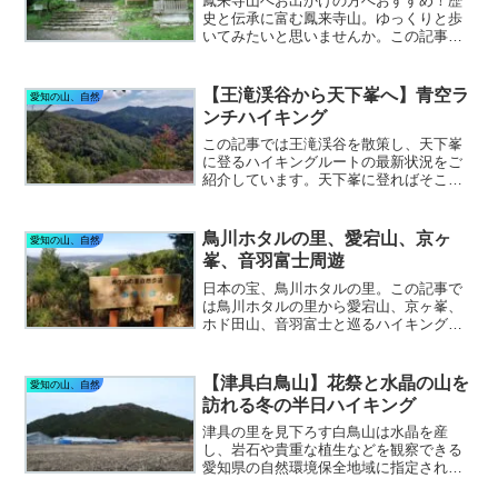
鳳来寺山へお出かけの方へおすすめ！歴
史と伝承に富む鳳来寺山。ゆっくりと歩
いてみたいと思いませんか。この記事で
は鳳来寺山の魅力と歩き方をたっぷりと
紹介しています。ぜひご自身の目と足で
鳳来寺山の奥深さを堪能してみてはいか
【王滝渓谷から天下峯へ】青空ラ
愛知の山、自然
がでしょう。
ンチハイキング
この記事では王滝渓谷を散策し、天下峯
に登るハイキングルートの最新状況をご
紹介しています。天下峯に登ればそこは
天空青空レストラン。紅葉前の一時期は
観光客の少ない静かな渓谷と山旅が楽し
めます。
鳥川ホタルの里、愛宕山、京ヶ
愛知の山、自然
峯、音羽富士周遊
日本の宝、鳥川ホタルの里。この記事で
は鳥川ホタルの里から愛宕山、京ヶ峯、
ホド田山、音羽富士と巡るハイキングコ
ースの最新情報をご紹介しています。平
成の大崩れで青空ランチはいかがです
か。ちょっとワイルドな里山ハイキング
【津具白鳥山】花祭と水晶の山を
愛知の山、自然
へご招待。
訪れる冬の半日ハイキング
津具の里を見下ろす白鳥山は水晶を産
し、岩石や貴重な植生などを観察できる
愛知県の自然環境保全地域に指定されて
います。好展望スポットもあり、冬の晴