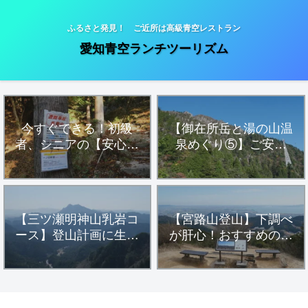
ふるさと発見！ ご近所は高級青空レストラン
愛知青空ランチツーリズム
今すぐできる！初級
【御在所岳と湯の山温
者、シニアの【安心・
泉めぐり⑤】ご安全
安全・健康登山】
に！「一ノ谷新道」フ
ィールドメモ
【三ツ瀬明神山乳岩コ
【宮路山登山】下調べ
ース】登山計画に生か
が肝心！おすすめの駐
す！参考にすべきハイ
車場アプローチルート
カー達の活動データ
とハイキングコースを
詳細解説します