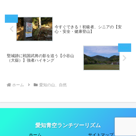
れ間に出かければ静かな山旅を味わえま
す。
今すぐできる！初級者、シニアの【安
心・安全・健康登山】
堅城跡に戦国武将の影を追う【小谷山
（大嶽）】強者ハイキング
ホーム
愛知の山、自然
愛知青空ランチツーリズム
ホーム
サイトマップ