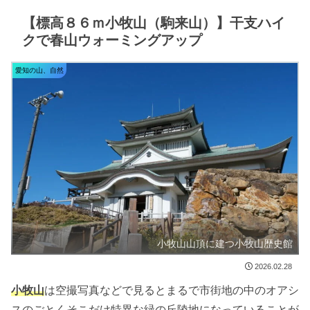
【標高８６ｍ小牧山（駒来山）】干支ハイ
クで春山ウォーミングアップ
愛知の山、自然
小牧山山頂に建つ小牧山歴史館
2026.02.28
小牧山
は空撮写真などで見るとまるで市街地の中のオアシ
スのごとくそこだけ特異な緑の丘陵地になっていることが