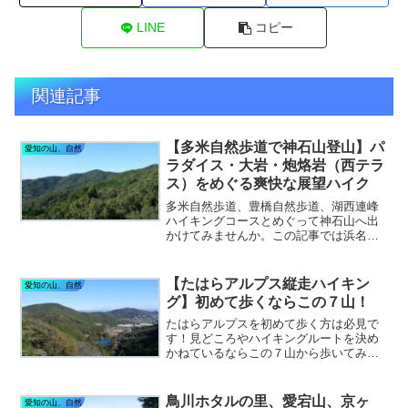
LINE
コピー
関連記事
【多米自然歩道で神石山登山】パ
愛知の山、自然
ラダイス・大岩・炮烙岩（西テラ
ス）をめぐる爽快な展望ハイク
多米自然歩道、豊橋自然歩道、湖西連峰
ハイキングコースとめぐって神石山へ出
かけてみませんか。この記事では浜名
湖、太平洋、三河湾の絶景を楽しめるお
すすめハイキングルートの近況を詳しく
紹介します！
【たはらアルプス縦走ハイキン
愛知の山、自然
グ】初めて歩くならこの７山！
たはらアルプスを初めて歩く方は必見で
す！見どころやハイキングルートを決め
かねているならこの７山から歩いてみる
とおすすめです。わんこルート完成にも
ステップアップできる充実の縦走ルート
の近況と見どころを紹介します。
鳥川ホタルの里、愛宕山、京ヶ
愛知の山、自然