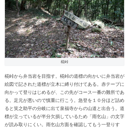
椛峠
椛峠から弁当岩を目指す。椛峠の道標の向かいに弁当岩が
絵図で記された道標が立木に縛り付けてある。赤テープに
向かって登りはじめるが、この先がコース一番の難所であ
る。足元が悪いので慎重に行こう。急登を１０分ほど詰め
ると笑之助平の分岐に出て泉福寺からの山道と出合う。道
標が立っているが半分欠損しているため「雨乞山」の文字
が読み取りにくい。雨乞山方面を確認してもう一登りす