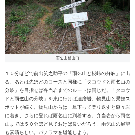
雨乞山登山口
１０分ほどで前出笑之助平の「雨乞山と椛峠の分岐」に出
る。あとは先ほどのコースと同様に「タコウドと雨乞山の
分岐」を目指せば弁当岩までのルートは同じだ。「タコウ
ドと雨乞山の分岐」を東に行けば達磨岩、物見山と景観ス
ポットが続く。物見山からは一旦下って登り返すと爺々岩
に着き、さらに登れば雨乞山に到着する。弁当岩から雨乞
山までは５０分ほど見ておけば良いだろう。雨乞山の展望
も素晴らしい。パノラマを堪能しよう。