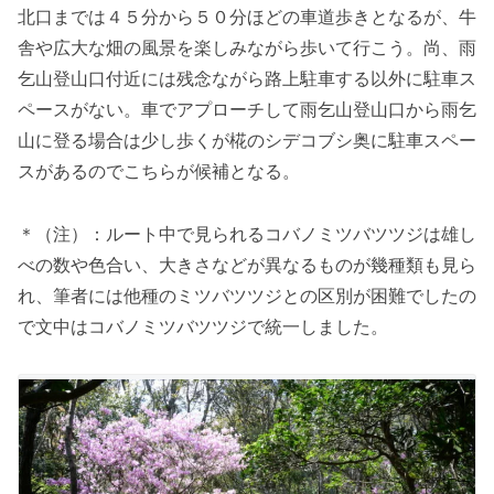
北口までは４５分から５０分ほどの車道歩きとなるが、牛
舎や広大な畑の風景を楽しみながら歩いて行こう。尚、雨
乞山登山口付近には残念ながら路上駐車する以外に駐車ス
ペースがない。車でアプローチして雨乞山登山口から雨乞
山に登る場合は少し歩くが椛のシデコブシ奥に駐車スペー
スがあるのでこちらが候補となる。
＊（注）：ルート中で見られるコバノミツバツツジは雄し
べの数や色合い、大きさなどが異なるものが幾種類も見ら
れ、筆者には他種のミツバツツジとの区別が困難でしたの
で文中はコバノミツバツツジで統一しました。