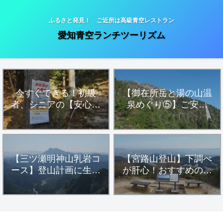
ふるさと発見！ ご近所は高級青空レストラン
愛知青空ランチツーリズム
今すぐできる！初級
【御在所岳と湯の山温
者、シニアの【安心・
泉めぐり⑤】ご安全
安全・健康登山】
に！「一ノ谷新道」フ
ィールドメモ
【三ツ瀬明神山乳岩コ
【宮路山登山】下調べ
ース】登山計画に生か
が肝心！おすすめの駐
す！参考にすべきハイ
車場アプローチルート
カー達の活動データ
とハイキングコースを
詳細解説します