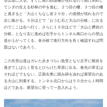
登山道に入る。すぐに猪の防護柵が現れるので開け閉めし
てシダの生える杉林の中を進む。２つ目の柵、３つ目の柵
と過ぎると「大山くちなし岩２０分」の道標が現れるので
左に曲がる。５分ほどで「おうむ石と大山の分岐」に出る
のでここは右へ行く。さらに１０分ほどで「大山と臍岩の
分岐」となり左に進めば右手からトンネル南口からの登山
道が上がってくる。各分岐で進行方向を良く確認すれば問
題はないであろう。
この先登山道はガレた歩きづらい急登となり左手に梔岩を
過ぎてしばらく登るとひらけた草原に出る。春先の草丈は
それほどでもない。正面右奥に踏み跡を辿れば展望台のあ
る大山に到着する。トンネル北口からは５０分から１時間
ほどである。展望台に登って一息入れよう。