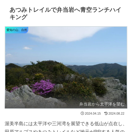
あつみトレイルで弁当岩へ青空ランチハイ
キング
愛知の山、自然
弁当岩から太平洋を望む
2024.04.15
2024.08.22
渥美半島には太平洋や三河湾を展望できる低山が点在し、
田原アルプスやあつみトレイルなど地元がPRする人気の