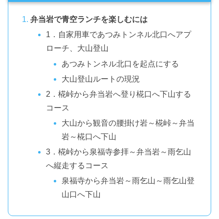
弁当岩で青空ランチを楽しむには
1．自家用車であつみトンネル北口へアプ
ローチ、大山登山
あつみトンネル北口を起点にする
大山登山ルートの現況
2．椛峠から弁当岩へ登り椛口へ下山する
コース
大山から観音の腰掛け岩～椛峠～弁当
岩～椛口へ下山
3．椛峠から泉福寺参拝～弁当岩～雨乞山
へ縦走するコース
泉福寺から弁当岩～雨乞山～雨乞山登
山口へ下山