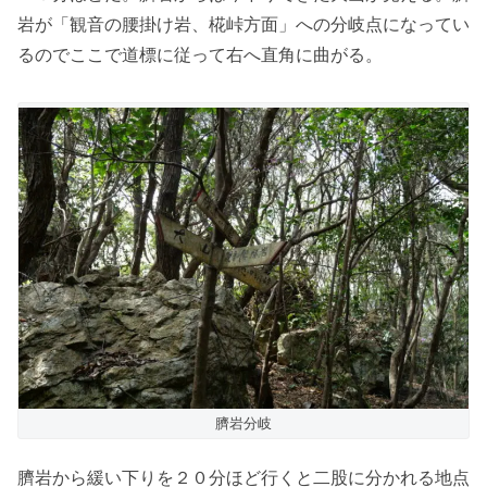
岩が「観音の腰掛け岩、椛峠方面」への分岐点になってい
るのでここで道標に従って右へ直角に曲がる。
臍岩分岐
臍岩から緩い下りを２０分ほど行くと二股に分かれる地点