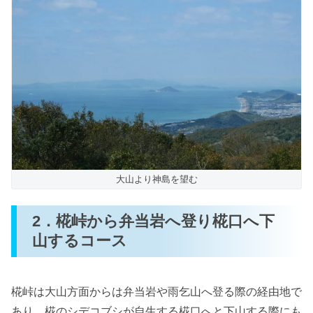
大山より神島を望む
2．椛峠から弁当岩へ登り椛口へ下
山するコース
椛峠は大山方面からは弁当岩や雨乞山へ登る際の経由地で
あり、椛のシデコブシが自生する椛口へと下山する際にも