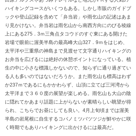
ハイキングコースがいくつもある。しかし市販のガイドブ
ックや登山記録を含めて「弁当岩」や雨乞山の記述はあま
り見かけない。弁当岩は雨乞山から南西方向にのびる稜線
上にある275．3ｍ三角点タコウドのすぐ東にある開けた
岩場で眼前に渥美半島の最高峰大山327．9ｍをはじめ、
太平洋や三重県の神島まで見渡せて文字通りハイキングの
お弁当を広げるには絶好の休憩ポイントになっている。植
生の中に小さな標識しかないので、知らずに通り過ぎてい
る人も多いのではないだろうか。また雨乞山も標高はわず
か237ｍであるにもかかわらず、山頂に立てば三河湾から
太平洋まで３６０度の展望が楽しめる。雨乞山も大山の陰
に隠れてかあまり話題に上がらないが素晴らしい眺望が得
られ、こちらでお昼にしても良い。4月上旬頃までは渥美
半島の岩尾根に自生するコバノミツバツツジが鮮やかに咲
く時期でもありハイキングに出かけるには最高だ。