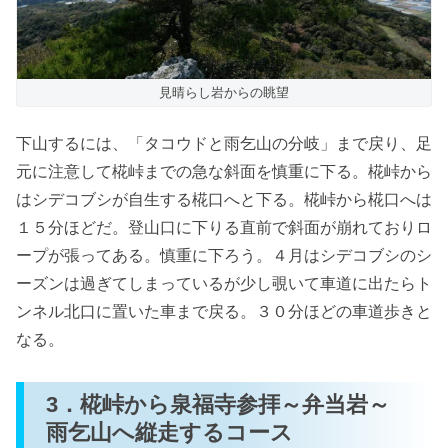
見晴らし岩からの眺望
下山するには、「タコウドと雨乞山の分岐」まで戻り、足
元に注意して椛峠までの急な斜面を慎重に下る。椛峠から
はシデコブシが自生する椛口へと下る。椛峠から椛口へは
１５分ほどだ。登山口に下りる直前で斜面が崩れておりロ
ープが張ってある。慎重に下ろう。４月はシデコブシのシ
ーズンは過ぎてしまっているが少し覗いて車道に出たらト
ンネル北口に置いた車まで戻る。３０分ほどの車道歩きと
なる。
3．椛峠から泉福寺参拝～弁当岩～
雨乞山へ縦走するコース