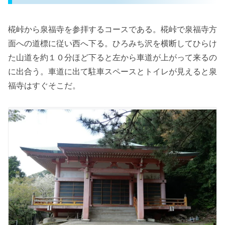
椛峠から泉福寺を参拝するコースである。椛峠で泉福寺方
面への道標に従い西へ下る。ひろみち沢を横断してひらけ
た山道を約１０分ほど下ると左から車道が上がって来るの
に出合う。車道に出て駐車スペースとトイレが見えると泉
福寺はすぐそこだ。