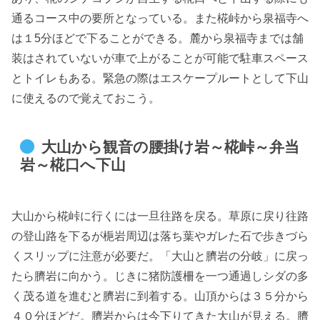
通るコース中の要所となっている。また椛峠から泉福寺へ
は１5分ほどで下ることができる。麓から泉福寺までは舗
装はされていないが車で上がることが可能で駐車スペース
とトイレもある。緊急の際はエスケープルートとして下山
に使えるので覚えておこう。
大山から観音の腰掛け岩～椛峠～弁当
岩～椛口へ下山
大山から椛峠に行くには一旦往路を戻る。草原に戻り往路
の登山路を下るが梔岩周辺は落ち葉やガレた石で歩きづら
くスリップに注意が必要だ。「大山と臍岩の分岐」に戻っ
たら臍岩に向かう。じきに猪防護柵を一つ通過しシダの多
く茂る道を進むと臍岩に到着する。山頂からは３５分から
４０分ほどだ。臍岩からは今下りてきた大山が見える。臍