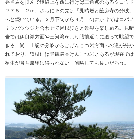
弁当岩を挟んで稜線上を西に行けば三角点のあるタコウド
２７５．２ｍ、さらにその先は「見晴岩と䕃凉寺の分岐」
へと続いている。３月下旬から４月上旬にかけてはコバノ
ミツバツツジと合わせて尾根歩きと景観を楽しめる。見晴
岩では伊良湖方面や三河湾がより眼前近くに迫って眺望で
きる。尚、上記の分岐からはげんこつ岩方面への道が分か
れており、道標には景観最高げんこつ岩とあるが現在では
植生が育ち展望は得られない。省略しても良いだろう。