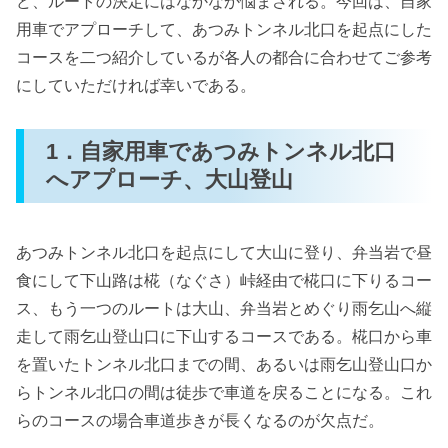
ど、ルートの決定にはなかなか悩まされる。今回は、自家
用車でアプローチして、あつみトンネル北口を起点にした
コースを二つ紹介しているが各人の都合に合わせてご参考
にしていただければ幸いである。
1．自家用車であつみトンネル北口
へアプローチ、大山登山
あつみトンネル北口を起点にして大山に登り、弁当岩で昼
食にして下山路は椛（なぐさ）峠経由で椛口に下りるコー
ス、もう一つのルートは大山、弁当岩とめぐり雨乞山へ縦
走して雨乞山登山口に下山するコースである。椛口から車
を置いたトンネル北口までの間、あるいは雨乞山登山口か
らトンネル北口の間は徒歩で車道を戻ることになる。これ
らのコースの場合車道歩きが長くなるのが欠点だ。