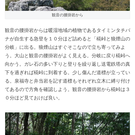
観音の腰掛岩から
観音の腰掛岩からは暖湿地域の植物であるタイミンタチバ
ナが自生する急登を１０分ほど詰めると「椛峠と狼煙山の
分岐」に出る。狼煙山はすぐそこなので立ち寄ってみよ
う。大山と観音の腰掛岩がよく見える。分岐に戻り椛峠へ
向かう。ガレ石の多い下りと登りを繰り返し送電鉄塔の真
下を過ぎれば椛峠に到着する。少し傷んだ道標が立ってい
る。泉福寺と弁当岩を記す道標もそれぞれ立木に縛り付け
てあるので方角を確認しよう。観音の腰掛岩から椛峠は３
０分ほど見ておけば良い。