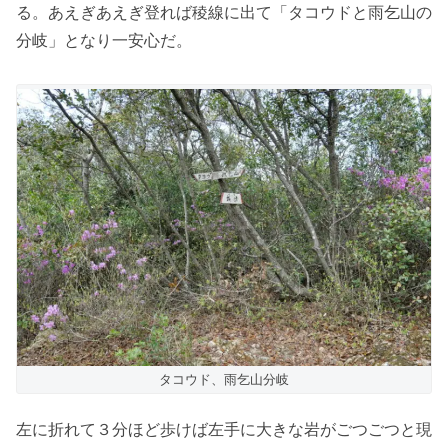
る。あえぎあえぎ登れば稜線に出て「タコウドと雨乞山の
分岐」となり一安心だ。
タコウド、雨乞山分岐
左に折れて３分ほど歩けば左手に大きな岩がごつごつと現