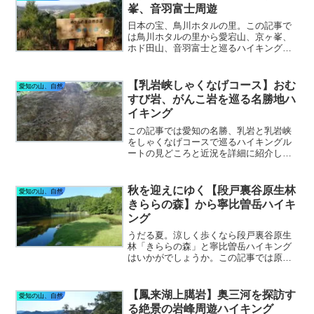
峯、音羽富士周遊
日本の宝、鳥川ホタルの里。この記事で
は鳥川ホタルの里から愛宕山、京ヶ峯、
ホド田山、音羽富士と巡るハイキングコ
ースの最新情報をご紹介しています。平
成の大崩れで青空ランチはいかがです
か。ちょっとワイルドな里山ハイキング
【乳岩峡しゃくなげコース】おむ
愛知の山、自然
へご招待。
すび岩、がんこ岩を巡る名勝地ハ
イキング
この記事では愛知の名勝、乳岩と乳岩峡
をしゃくなげコースで巡るハイキングル
ートの見どころと近況を詳細に紹介して
います。事前の調査、準備、装備、体調
体力を万全に整えて驚嘆の世界へでかけ
てみましょう！
秋を迎えにゆく【段戸裏谷原生林
愛知の山、自然
きららの森】から寧比曽岳ハイキ
ング
うだる夏。涼しく歩くなら段戸裏谷原生
林「きららの森」と寧比曽岳ハイキング
はいかがでしょうか。この記事では原生
林の散策路と展望の山、寧比曽岳ハイキ
ングコースの近況を詳細に紹介していま
す！
【鳳来湖上臈岩】奥三河を探訪す
愛知の山、自然
る絶景の岩峰周遊ハイキング