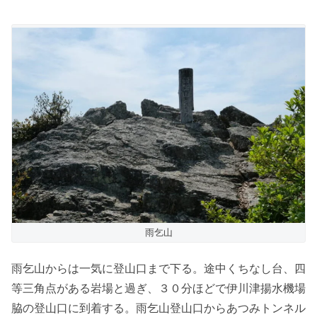
雨乞山
雨乞山からは一気に登山口まで下る。途中くちなし台、四
等三角点がある岩場と過ぎ、３０分ほどで伊川津揚水機場
脇の登山口に到着する。雨乞山登山口からあつみトンネル