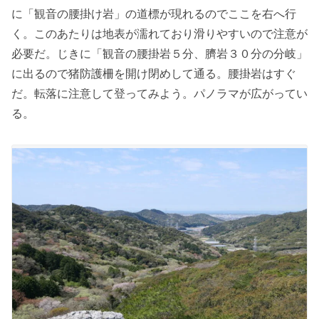
に「観音の腰掛け岩」の道標が現れるのでここを右へ行
く。このあたりは地表が濡れており滑りやすいので注意が
必要だ。じきに「観音の腰掛岩５分、臍岩３０分の分岐」
に出るので猪防護柵を開け閉めして通る。腰掛岩はすぐ
だ。転落に注意して登ってみよう。パノラマが広がってい
る。