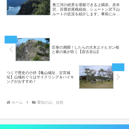
奥三河の絶景を堪能できる上臈岩。赤木
沢、百畳岩尾根経由、シュートン沢下山
ルートの近況を紹介します。事前にルー
ト確認をしっかり行えば安心安全にスリ
リングな絶景ハイキングを満喫できま
す。奥三河の懐の深さを味わいに出かけ
てみましょう。
圧巻の満開！したらの大木エドヒガン桜
と春の嵐が吹く【岩古谷山】
つくで歴史の小径【亀山城址、古宮城
址】山城めぐりはサイクリング＆ハイキ
ングがおすすめ！
ホーム
愛知の山、自然