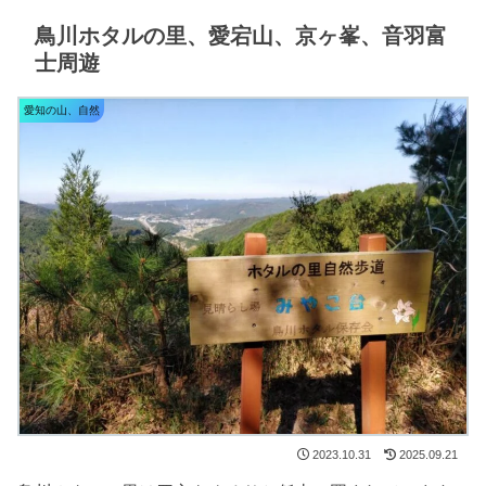
鳥川ホタルの里、愛宕山、京ヶ峯、音羽富
士周遊
愛知の山、自然
2023.10.31
2025.09.21