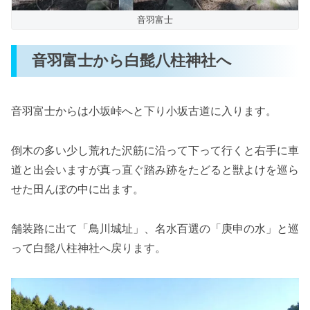
音羽富士
音羽富士から白髭八柱神社へ
音羽富士からは小坂峠へと下り小坂古道に入ります。
倒木の多い少し荒れた沢筋に沿って下って行くと右手に車
道と出会いますが真っ直ぐ踏み跡をたどると獣よけを巡ら
せた田んぼの中に出ます。
舗装路に出て「鳥川城址」、名水百選の「庚申の水」と巡
って白髭八柱神社へ戻ります。