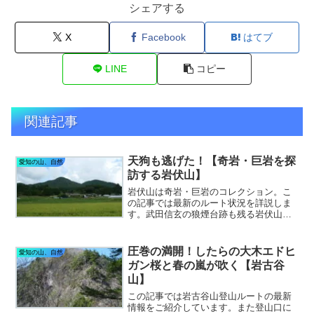
シェアする
X
Facebook
はてブ
LINE
コピー
関連記事
天狗も逃げた！【奇岩・巨岩を探
愛知の山、自然
訪する岩伏山】
岩伏山は奇岩・巨岩のコレクション。こ
の記事では最新のルート状況を詳説しま
す。武田信玄の狼煙台跡も残る岩伏山に
は、山姥が棲んだという洞窟や天狗も逃
げ帰ったという奇岩伝説が残ります。自
然の妙と伝説、歴史を堪能しに岩伏山へ
圧巻の満開！したらの大木エドヒ
愛知の山、自然
出かけてみませんか。
ガン桜と春の嵐が吹く【岩古谷
山】
この記事では岩古谷山登山ルートの最新
情報をご紹介しています。また登山口に