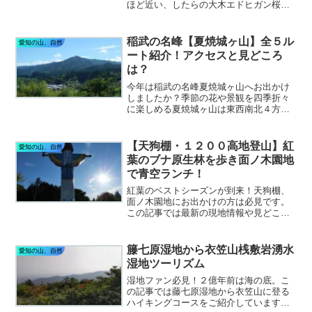
ほど近い、したらの大木エドヒガン桜は
ご存知ですか。桜の季節は圧巻です。岩
古谷山の大展望と桜の景観両方を味わう
旅をご紹介します。
稲武の名峰【夏焼城ヶ山】全５ル
愛知の山、自然
ート紹介！アクセスと見どころ
は？
今年は稲武の名峰夏焼城ヶ山へお出かけ
しましたか？季節の花や景観を四季折々
に楽しめる夏焼城ヶ山は東西南北４方向
から頂上を目指すことができる登山ルー
トが整備されています。各ルートのアク
セスと見どころをたっぷりと紹介しま
【天狗棚・１２００高地登山】紅
愛知の山、自然
す。
葉のブナ原生林を歩き面ノ木園地
で青空ランチ！
紅葉のベストシーズンが到来！天狗棚、
面ノ木園地にお出かけの方は必見です。
この記事では最新の現地情報や見どころ
を紹介しています。秋の好日を狙って澄
み渡る青空と大展望、ブナ原生林の森林
浴や青空ランチを楽しみにお出かけして
籐七原湿地から衣笠山桟敷岩湧水
愛知の山、自然
みませんか。
湿地ツーリズム
湿地ファン必見！２億年前は海の底。こ
の記事では藤七原湿地から衣笠山に登る
ハイキングコースをご紹介しています。