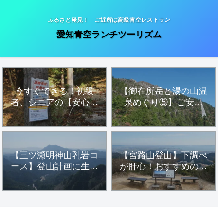
ふるさと発見！ ご近所は高級青空レストラン
愛知青空ランチツーリズム
今すぐできる！初級
【御在所岳と湯の山温
者、シニアの【安心・
泉めぐり⑤】ご安全
安全・健康登山】
に！「一ノ谷新道」フ
ィールドメモ
【三ツ瀬明神山乳岩コ
【宮路山登山】下調べ
ース】登山計画に生か
が肝心！おすすめの駐
す！参考にすべきハイ
車場アプローチルート
カー達の活動データ
とハイキングコースを
詳細解説します