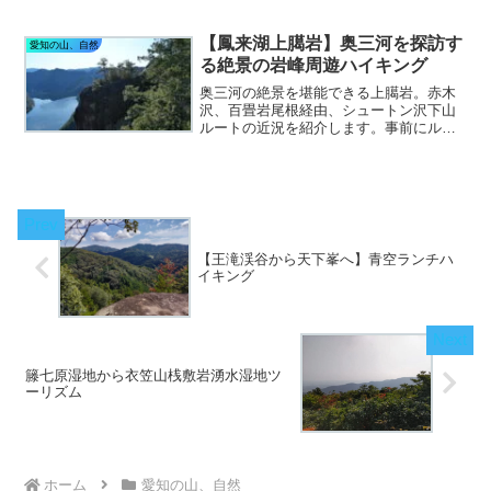
座敷岩に登れば青空ランチが楽しめま
す。湿地散策、展望ランチに奇岩めぐ
り、下山後のショッピングと地域まるご
【鳳来湖上臈岩】奥三河を探訪す
愛知の山、自然
と楽しめる湧水湿地ツーリズムです。
る絶景の岩峰周遊ハイキング
奥三河の絶景を堪能できる上臈岩。赤木
沢、百畳岩尾根経由、シュートン沢下山
ルートの近況を紹介します。事前にルー
ト確認をしっかり行えば安心安全にスリ
リングな絶景ハイキングを満喫できま
す。奥三河の懐の深さを味わいに出かけ
てみましょう。
【王滝渓谷から天下峯へ】青空ランチハ
イキング
籐七原湿地から衣笠山桟敷岩湧水湿地ツ
ーリズム
ホーム
愛知の山、自然