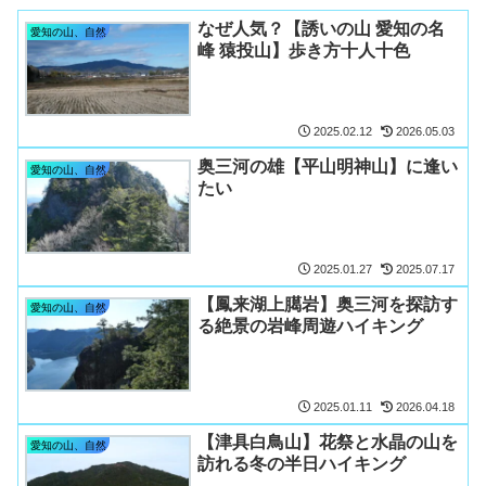
なぜ人気？【誘いの山 愛知の名
愛知の山、自然
峰 猿投山】歩き方十人十色
2025.02.12
2026.05.03
奥三河の雄【平山明神山】に逢い
愛知の山、自然
たい
2025.01.27
2025.07.17
【鳳来湖上臈岩】奥三河を探訪す
愛知の山、自然
る絶景の岩峰周遊ハイキング
2025.01.11
2026.04.18
【津具白鳥山】花祭と水晶の山を
愛知の山、自然
訪れる冬の半日ハイキング