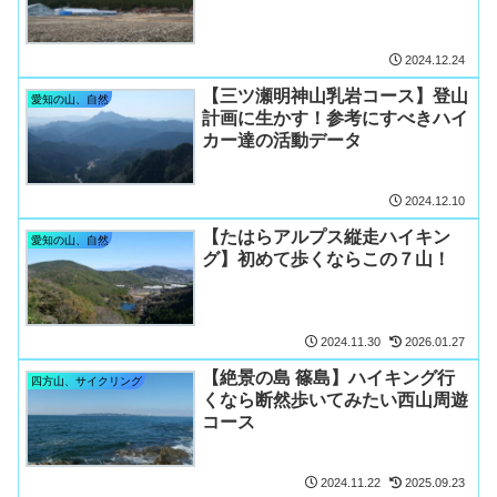
2024.12.24
【三ツ瀬明神山乳岩コース】登山
愛知の山、自然
計画に生かす！参考にすべきハイ
カー達の活動データ
2024.12.10
【たはらアルプス縦走ハイキン
愛知の山、自然
グ】初めて歩くならこの７山！
2024.11.30
2026.01.27
【絶景の島 篠島】ハイキング行
四方山、サイクリング
くなら断然歩いてみたい西山周遊
コース
2024.11.22
2025.09.23