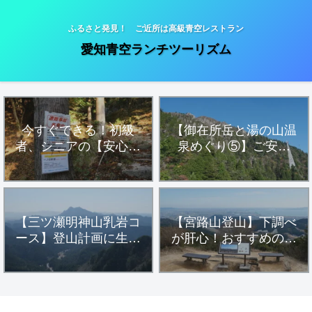
ふるさと発見！ ご近所は高級青空レストラン
愛知青空ランチツーリズム
今すぐできる！初級
【御在所岳と湯の山温
者、シニアの【安心・
泉めぐり⑤】ご安全
安全・健康登山】
に！「一ノ谷新道」フ
ィールドメモ
【三ツ瀬明神山乳岩コ
【宮路山登山】下調べ
ース】登山計画に生か
が肝心！おすすめの駐
す！参考にすべきハイ
車場アプローチルート
カー達の活動データ
とハイキングコースを
詳細解説します