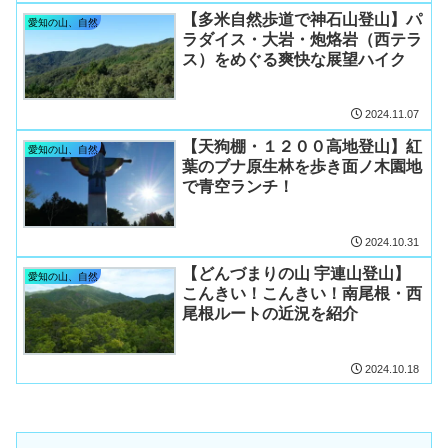
【多米自然歩道で神石山登山】パ
愛知の山、自然
ラダイス・大岩・炮烙岩（西テラ
ス）をめぐる爽快な展望ハイク
2024.11.07
【天狗棚・１２００高地登山】紅
愛知の山、自然
葉のブナ原生林を歩き面ノ木園地
で青空ランチ！
2024.10.31
【どんづまりの山 宇連山登山】
愛知の山、自然
こんきい！こんきい！南尾根・西
尾根ルートの近況を紹介
2024.10.18