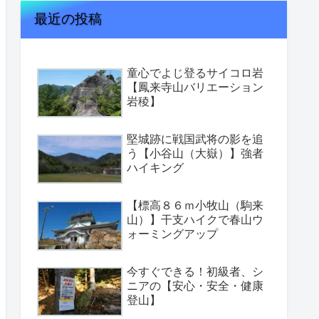
最近の投稿
童心でよじ登るサイコロ岩
【鳳来寺山バリエーション
岩稜】
堅城跡に戦国武将の影を追
う【小谷山（大嶽）】強者
ハイキング
【標高８６ｍ小牧山（駒来
山）】干支ハイクで春山ウ
ォーミングアップ
今すぐできる！初級者、シ
ニアの【安心・安全・健康
登山】