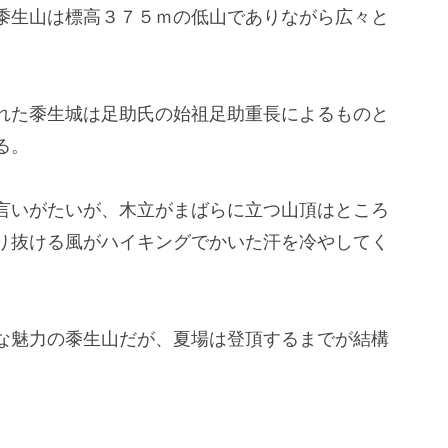
黍生山は標高３７５ｍの低山でありながら広々と
れた黍生城は足助氏の始祖足助重長によるものと
る。
言いがたいが、木立がまばらに立つ山頂はところ
り抜ける風がハイキングでかいた汗を冷やしてく
な魅力の黍生山だが、夏場は登頂するまでが結構