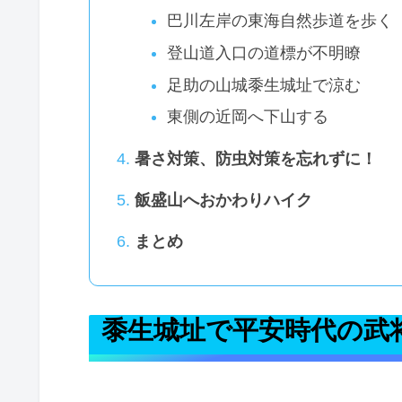
巴川左岸の東海自然歩道を歩く
登山道入口の道標が不明瞭
足助の山城黍生城址で涼む
東側の近岡へ下山する
暑さ対策、防虫対策を忘れずに！
飯盛山へおかわりハイク
まとめ
黍生城址で平安時代の武