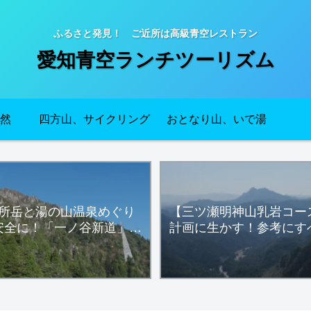
ふるさと発見！ ご近所は高級青空レストラン
愛知青空ランチツーリズム
然
四方山、サイクリング
おとなり山、いで湯
所岳と湯の山温泉めぐり
【三ツ瀬明神山乳岩コー
安全に！「一ノ谷新道」フ
計画に生かす！参考にす
ィールドメモ
カー達の活動デー