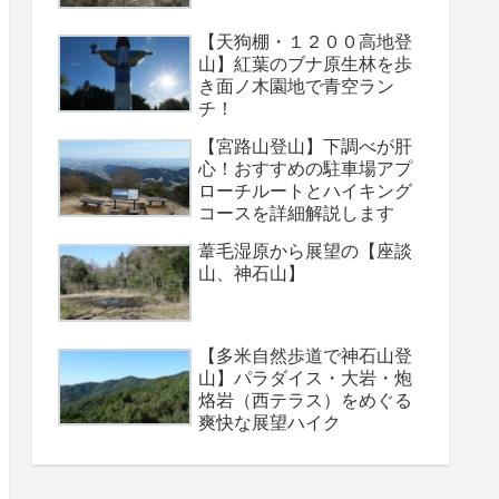
【天狗棚・１２００高地登
山】紅葉のブナ原生林を歩
き面ノ木園地で青空ラン
チ！
【宮路山登山】下調べが肝
心！おすすめの駐車場アプ
ローチルートとハイキング
コースを詳細解説します
葦毛湿原から展望の【座談
山、神石山】
【多米自然歩道で神石山登
山】パラダイス・大岩・炮
烙岩（西テラス）をめぐる
爽快な展望ハイク