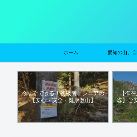
ホーム
愛知の山、自
今すぐできる！初級者、シニアの
【御在
【安心・安全・健康登山】
⑤】ご